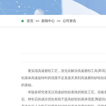
首页
>>
新闻中心
>>
公司资讯
要实现高速磨削工艺，首先应解决高速磨削工具(即高
铝基体高速旋转时的强度不足直接关系到高速磨削砂轮铝
的基础。
有较多研究者关注高速砂轮铝基体的制造工艺。实验表明
石、钾长石的成分优化有助于提高砂轮铝基体强度,陶瓷