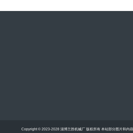
手机：13808945818
邮箱：11710533@qq.com
地址：中国 山东 淄博市淄川区经济开发区工业园
Copyright © 2023-2028 淄博兰胜机械厂 版权所有 本