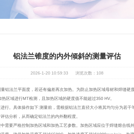
铝法兰锥度的内外倾斜的测量评估
2026-1-20 10:59:33
浏览次数：
108
仪再次测量铝法兰平面度，若还有偏差再次加热。为防止加热区域母材和焊缝
加热区域进行MT检测，且加热区域的硬度值不能超过350 HV。
行。具体操作如下:测量前，需根据铝法兰直径大小将其均匀分为若干
行评估分析，从而确定铝法兰的内外翻程度。
要严格控制加热区域和加热工艺参数。加热区域应位于焊缝熔合线外30