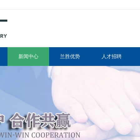
新闻中心
兰胜优势
人才招聘