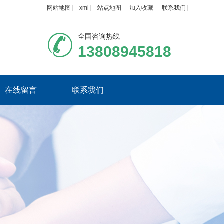
网站地图
xml
站点地图
加入收藏
联系我们
全国咨询热线
13808945818
在线留言
联系我们