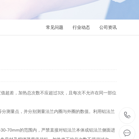
常见问题
行业动态
公司资讯
硬度值超差，加热总次数不应超过3次，且每次不允许在同一部位
等分测量点，并分别测量法兰内圈与外圈的数值。利用铝法兰
-70mm的范围内，严禁直接对铝法兰本体或铝法兰侧面进