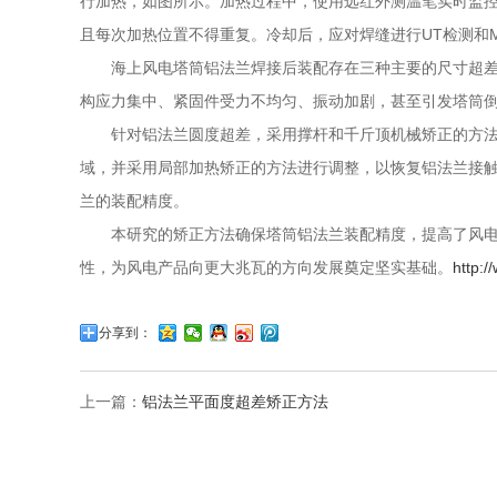
行加热，如图所示。加热过程中，使用远红外测温笔实时监控温
且每次加热位置不得重复。冷却后，应对焊缝进行UT检测和M
海上风电塔筒铝法兰焊接后装配存在三种主要的尺寸超差问
构应力集中、紧固件受力不均匀、振动加剧，甚至引发塔筒
针对铝法兰圆度超差，采用撑杆和千斤顶机械矫正的方法，
域，并采用局部加热矫正的方法进行调整，以恢复铝法兰接
兰的装配精度。
本研究的矫正方法确保塔筒铝法兰装配精度，提高了风电塔
性，为风电产品向更大兆瓦的方向发展奠定坚实基础。
http:/
分享到：
网站首页
关于兰胜
产品中心
上一篇：
铝法兰平面度超差矫正方法